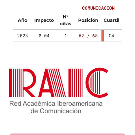
Spradley, J. (1979). The Ethnographic Interview. Holt,
Rinehart and Winston.
Spradley, J. (1980) citado por Rojas De Escalona, B.
(2010) Investigación cualitativa. Fundamentos y praxis.
FEDUPEL.
Taylor, S.J., & Bogdan, H. (1998). Introducción a los
métodos cualitativos de investigación. Paidós.
Thiollent, M. (1982). Crítica Metodológica, Investigação
Social e Enquete Operária. Editora Polis.
Vasilachis de Gialdino, I. (Coord.) (2006). Estrategias de
investigación cualitativa. Gedisa.
http://www.famg.org.ar/documentos/herramientas-
investigacion/03-investigacion-cualitativa-Vasilachis-
2017.pdf
Velasco Mailo, H.M. (1997). La lógica de la investigación