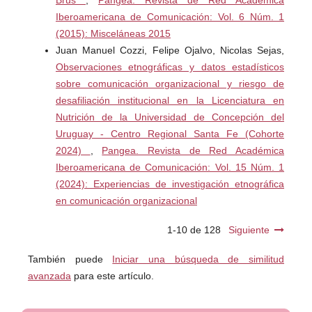
Iberoamericana de Comunicación: Vol. 6 Núm. 1
Londoño Palacio, O. L. (2012). La etnografía desde las
(2015): Misceláneas 2015
narrativas digitales. Itinerario Educativo, 26 (59), 143-166.
Juan Manuel Cozzi, Felipe Ojalvo, Nicolas Sejas,
https://doi.org/10.21500/01212753.1465
Observaciones etnográficas y datos estadísticos
sobre comunicación organizacional y riesgo de
Malinowski, B. (1972). Introducción. En: Los argonautas
desafiliación institucional en la Licenciatura en
del Pacífico Occidental. Un estudio sobre comercio y
Nutrición de la Universidad de Concepción del
aventura entre los indígenas de los archipiélagos de la
Uruguay - Centro Regional Santa Fe (Cohorte
Nueva Guinea Melanésica. Planeta-Agostini.
2024)
,
Pangea. Revista de Red Académica
Iberoamericana de Comunicación: Vol. 15 Núm. 1
Matta, J. (2019). Cultura y problema antropológico.
(2024): Experiencias de investigación etnográfica
Apuntes introductorios a la Antropología Social como
en comunicación organizacional
dispositivo de conocimiento social. En Adad, L. et al.,
Apuntes sobre el trabajo etnográfico (pp. 29-50).
1-10 de 128
Siguiente
Colección Cuadernos de Cátedra, Tandil, Universidad
También puede
Iniciar una búsqueda de similitud
Nacional del Centro de la Provincia de Buenos Aires.
avanzada
para este artículo.
Meneses Cabrera, T., & Cardozo Cardona, J. (2014). La
Etnografía: una posibilidad metodológica para la