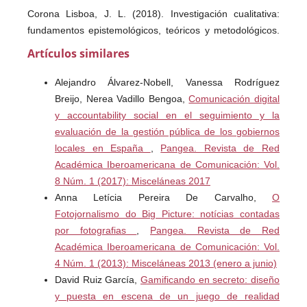
Corona Lisboa, J. L. (2018). Investigación cualitativa:
fundamentos epistemológicos, teóricos y metodológicos.
Vivat Academia. Revista de Comunicación, 144, 69-76.
Artículos similares
https://doi.org/10.15178/va.2018.144.69-76
Alejandro Álvarez-Nobell, Vanessa Rodríguez
Cruz Petit, B., & Pérez Duarte, A. (2017). Diseño y
Breijo, Nerea Vadillo Bengoa,
Comunicación digital
Antropología: un vínculo en expansión. I+Diseño. Revista
y accountability social en el seguimiento y la
Científico-Académica Internacional de Innovación,
evaluación de la gestión pública de los gobiernos
Investigación y Desarrollo en Diseño, 12, 66–86.
locales en España
,
Pangea. Revista de Red
https://doi.org/10.24310/Idiseno.2017.v12i0.3036
Académica Iberoamericana de Comunicación: Vol.
8 Núm. 1 (2017): Misceláneas 2017
De La Barrera Medina, M. S. (2023). Un acercamiento de
Anna Letícia Pereira De Carvalho,
O
la Antropología Social al Diseño. H+D. Hábitat + Diseño,
Fotojornalismo do Big Picture: notícias contadas
(5), 31–38. Recuperado a partir de
por fotografias
,
Pangea. Revista de Red
http://habitatmasdiseno.uaslp.mx/ojs/index.php/habitatma
Académica Iberoamericana de Comunicación: Vol.
sdiseno/article/view/64
4 Núm. 1 (2013): Misceláneas 2013 (enero a junio)
David Ruiz García,
Gamificando en secreto: diseño
De la Barrera Medina, M. S., Moreno Codina, T., & López
y puesta en escena de un juego de realidad
Flores, N. (2017b). Antropología y diseño: la concepción