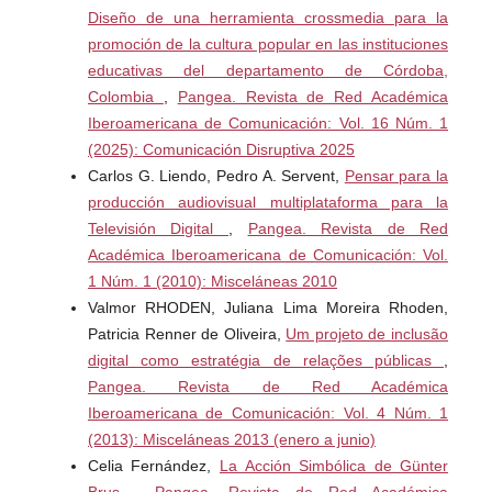
Guber, R. (2001). La etnografía. Método, campo y
Diseño de una herramienta crossmedia para la
reflexividad. Grupo Editorial Norma.
promoción de la cultura popular en las instituciones
educativas del departamento de Córdoba,
Guber, R. (2004). El salvaje metropolitano.
Colombia
,
Pangea. Revista de Red Académica
Reconstrucción del conocimiento social en el trabajo de
Iberoamericana de Comunicación: Vol. 16 Núm. 1
campo. Paidós.
(2025): Comunicación Disruptiva 2025
Carlos G. Liendo, Pedro A. Servent,
Pensar para la
Guzmán, V. (2021). El método cualitativo y su aporte a la
producción audiovisual multiplataforma para la
investigación en las ciencias sociales. Gestionar. Revista
Televisión Digital
,
Pangea. Revista de Red
de empresa y gobierno, 1 (4), 19-31.
Académica Iberoamericana de Comunicación: Vol.
https://doi.org/10.35622/j.rg.2021.04.002
1 Núm. 1 (2010): Misceláneas 2010
Valmor RHODEN, Juliana Lima Moreira Rhoden,
Hernández Sampieri, R. et al. (2003). Metodología de la
Patricia Renner de Oliveira,
Um projeto de inclusão
Investigación Social. Mc Graw-Hill.
digital como estratégia de relações públicas
,
Pangea. Revista de Red Académica
Kandel, L. (1982). Reflexões sobre o Uso da Entrevista,
Iberoamericana de Comunicación: Vol. 4 Núm. 1
Especialmente a Não-Diretiva, e sobre as Pesquisas de
(2013): Misceláneas 2013 (enero a junio)
Opinião. En Thiollent, M. (coord.). Crítica Metodológica,
Celia Fernández,
La Acción Simbólica de Günter
Investigação Social e Enquete Operária (pp.169-189),
Brus
,
Pangea. Revista de Red Académica
Editora Polis.