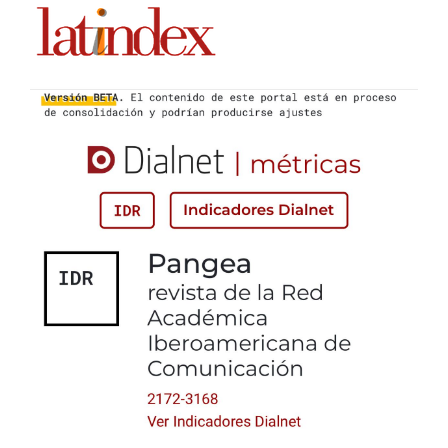
e innovación: una relación sinérgica. Publicar-En
Antropología y Ciencias Sociales, (26), 99–117.
https://publicar.cgantropologia.org.ar/index.php/revista/arti
cle/view/134
Rockwell, E. (2009). La experiencia etnográfica. Historia y
cultura en los procesos educativos. Paidós.
Ruiz Méndez, M. del R., & Aguirre Aguilar, G. (2015).
Etnografía virtual, un acercamiento al método y a sus
aplicaciones. Estudios sobre las Culturas
Contemporáneas, XXI (41), 67-96.
https://www.redalyc.org/pdf/316/31639397004.pdf
Sandoval, C. (2002). Investigación cualitativa. ARFO
Editores e Impresores.
https://panel.inkuba.com/sites/2/archivos/manual
colombia cualitativo.pdf