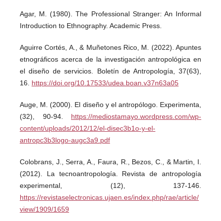
Agar, M. (1980). The Professional Stranger: An Informal
Introduction to Ethnography. Academic Press.
Aguirre Cortés, A., & Muñetones Rico, M. (2022). Apuntes
etnográficos acerca de la investigación antropológica en
el diseño de servicios. Boletín de Antropología, 37(63),
16.
https://doi.org/10.17533/udea.boan.v37n63a05
Auge, M. (2000). El diseño y el antropólogo. Experimenta,
(32), 90-94.
https://mediostamayo.wordpress.com/wp-
content/uploads/2012/12/el-disec3b1o-y-el-
antropc3b3logo-augc3a9.pdf
Colobrans, J., Serra, A., Faura, R., Bezos, C., & Martin, I.
(2012). La tecnoantropología. Revista de antropología
experimental, (12), 137-146.
https://revistaselectronicas.ujaen.es/index.php/rae/article/
view/1909/1659