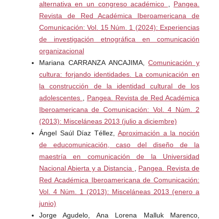
alternativa en un congreso académico
,
Pangea.
del diseño para innovación en N. A. Gonzales Vega (Ed.),
Revista de Red Académica Iberoamericana de
Teoría, Proceso y Aplicación (pp.195-203). Facultad del
Comunicación: Vol. 15 Núm. 1 (2024): Experiencias
Hábitat de la Universidad Autónoma de San Luis Potosí.
de investigación etnográfica en comunicación
organizacional
De la Barrera Medina, M. S., Moreno Codina, T., & López
Mariana CARRANZA ANCAJIMA,
Comunicación y
Flores, N. (2017a). De lo cotidiano a la innovación.
cultura: forjando identidades. La comunicación en
Contribuciones entre antropología y diseño. En Tercer
la construcción de la identidad cultural de los
simposio académico sobre la Enseñanza del Diseño,
adolescentes
,
Pangea. Revista de Red Académica
BICeBé, (pp.49-57). Universidad Católica Boliviana “San
Iberoamericana de Comunicación: Vol. 4 Núm. 2
Pablo”. ttps://acortar.link/slbo54
(2013): Misceláneas 2013 (julio a diciembre)
Ángel Saúl Díaz Téllez,
Aproximación a la noción
Fava, A. (2015). Antropología del diseño, ¿para qué?
de educomunicación, caso del diseño de la
Recuperado el 6 de diciembre de 2024 en
maestría en comunicación de la Universidad
https://rephip.unr.edu.ar/server/api/core/bitstreams/28b8a
Nacional Abierta y a Distancia
,
Pangea. Revista de
d80-19fc-4a9d-ba7e-adf404abfb67/content
Red Académica Iberoamericana de Comunicación:
Geertz, C. (1973). The Interpretation of Cultures. Basic
Vol. 4 Núm. 1 (2013): Misceláneas 2013 (enero a
Books.
junio)
Jorge Agudelo, Ana Lorena Malluk Marenco,