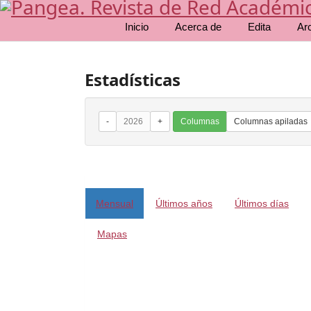
Inicio
Acerca de
Edita
Ar
Estadísticas
-
2026
+
Columnas
Columnas apiladas
Mensual
Últimos años
Últimos días
Mapas