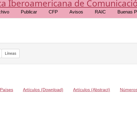
chivo
Publicar
CFP
Avisos
RAIC
Buenas P
Líneas
Países
Artículos (Download)
Artículos (Abstract)
Número