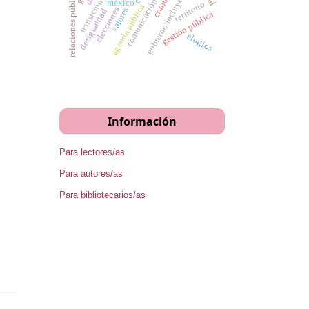
comunicación política
transición política
relaciones públicas
gobierno incluyente
méxico
territorio
agenda pública
elecciones
valores
desigualdad
gestión pública
elogios
Información
Para lectores/as
Para autores/as
Para bibliotecarios/as