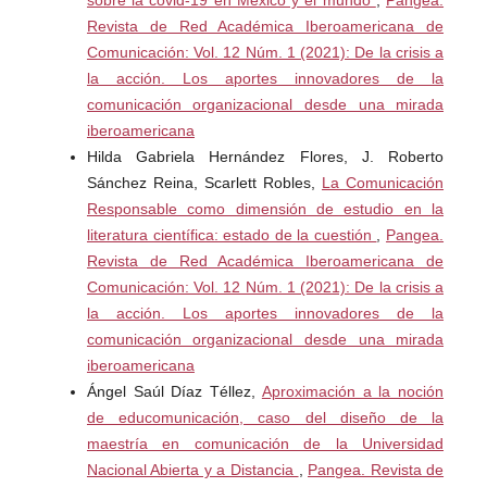
publicitarios en tiempos de crisis, en el II Congreso
Revista de Red Académica Iberoamericana de
Publiradio, Universidad Autónoma de Barcelona.
Comunicación: Vol. 12 Núm. 1 (2021): De la crisis a
la acción. Los aportes innovadores de la
Seligman, M. (2004). Aprenda optimismo. Barcelona:
comunicación organizacional desde una mirada
Debolsillo.
iberoamericana
Hilda Gabriela Hernández Flores, J. Roberto
Seligman, M. E. P. (2004). Aprenda optimismo. Barcelona:
Sánchez Reina, Scarlett Robles,
La Comunicación
Debolsillo.
Responsable como dimensión de estudio en la
literatura científica: estado de la cuestión
,
Pangea.
Seligman, M.E.P. (2011). La vida que florece. Barcelona:
Revista de Red Académica Iberoamericana de
Ediciones B.
Comunicación: Vol. 12 Núm. 1 (2021): De la crisis a
la acción. Los aportes innovadores de la
Watzlawick, P. (1993). Teoría de la comunicación humana.
comunicación organizacional desde una mirada
Barcelona: Herder.
iberoamericana
Ángel Saúl Díaz Téllez,
Aproximación a la noción
Wilcox, d. L., Cameron, G. T. y Xifra, J. (2006).
de educomunicación, caso del diseño de la
Relaciones Públicas. Estrategias y tácticas. Madrid:
maestría en comunicación de la Universidad
Pearson.
Nacional Abierta y a Distancia
,
Pangea. Revista de