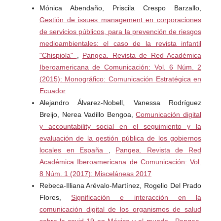
Mónica Abendaño, Priscila Crespo Barzallo,
Lyubomirsky, S., Rey, L. y Diener, E. (2005). Los
Gestión de issues management en corporaciones
beneficios de la frecuente afecto positivo: ¿Lleva la
de servicios públicos, para la prevención de riesgos
felicidad del éxito? Psychological Bulletin, 131 (6), 803-
medioambientales: el caso de la revista infantil
855.
"Chispiola"
,
Pangea. Revista de Red Académica
Iberoamericana de Comunicación: Vol. 6 Núm. 2
Magallón, S. (2006). Concepto y elementos de las
(2015): Monográfico: Comunicación Estratégica en
relaciones públicas. Anàlisi, 34, p. 103-109.
Ecuador
Alejandro Álvarez-Nobell, Vanessa Rodríguez
Mora, F. (2012). ¿Está nuestro cerebro diseñado para la
Breijo, Nerea Vadillo Bengoa,
Comunicación digital
felicidad? Madrid: Alianza.
y accountability social en el seguimiento y la
evaluación de la gestión pública de los gobiernos
Muñiz-Velázquez, J. A., & Álvarez-Nobell, A. (2013).
locales en España
,
Pangea. Revista de Red
Comunicación positiva: la comunicación organizacional al
Académica Iberoamericana de Comunicación: Vol.
servicio de la felicidad. Vivat Academia, (124), 90-109.
8 Núm. 1 (2017): Misceláneas 2017
Rebeca-Illiana Arévalo-Martínez, Rogelio Del Prado
Ridley, M. (2011). El optimista racional. Madrid: Taurus.
Flores,
Significación e interacción en la
Romero, M. y Sánchez, M. (2012). Análisis del uso del
comunicación digital de los organismos de salud
impacto emocional y la felicidad como recursos
sobre la covid-19 en México y el mundo
,
Pangea.