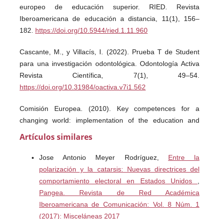
europeo de educación superior. RIED. Revista
Iberoamericana de educación a distancia, 11(1), 156–
182.
https://doi.org/10.5944/ried.1.11.960
Cascante, M., y Villacís, I. (2022). Prueba T de Student
para una investigación odontológica. Odontología Activa
Revista Científica, 7(1), 49–54.
https://doi.org/10.31984/oactiva.v7i1.562
Comisión Europea. (2010). Key competences for a
changing world: implementation of the education and
training 2010 work programme. Official Journal of the
Artículos similares
European Union, May 2010, 8–15.
Jose Antonio Meyer Rodríguez,
Entre la
Consejo Nacional de Normalización y Certificación de
polarización y la catarsis: Nuevas directrices del
Competencias Laborales (CONOCER). (2017). Registro
comportamiento electoral en Estados Unidos
,
Nacional de Estándares de Competencia. CONOCER:
Pangea. Revista de Red Académica
Registro Nacional de Estándares de Competencia
Iberoamericana de Comunicación: Vol. 8 Núm. 1
(RENEC). tinyurl.com/bdjs3w85
(2017): Misceláneas 2017