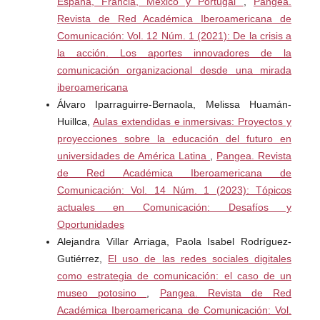
España, Francia, México y Portugal
,
Pangea.
docente en la Comunidad Autónoma de Aragón. Revista
Revista de Red Académica Iberoamericana de
electrónica de investigación educativa, 19(4), 73-83.
Comunicación: Vol. 12 Núm. 1 (2021): De la crisis a
García, J., Meir, M., Pech, S., Prieto, M., Forte, V.,
la acción. Los aportes innovadores de la
Espona, M., Orozco, E., Más, A., Edel, R., Ramírez, M.,
comunicación organizacional desde una mirada
García, R. y Urías, M. (2016). Desarrollo de
iberoamericana
competencias para el siglo 21. Humboldt International
Álvaro Iparraguirre-Bernaola, Melissa Huamán-
University.
Huillca,
Aulas extendidas e inmersivas: Proyectos y
proyecciones sobre la educación del futuro en
Hernández, S., Fernández, C., & Baptista, P. (2014).
universidades de América Latina
,
Pangea. Revista
Metodología de la Investigación (Sexta edic). McGraw
de Red Académica Iberoamericana de
Hill.Torrecillas, C. (2020). El reto de la docencia online
Comunicación: Vol. 14 Núm. 1 (2023): Tópicos
para las universidades públicas españolas ante la
actuales en Comunicación: Desafíos y
pandemia del Covid-19. E-Prints Complutense.
Oportunidades
Recuperado de:
https://eprints.ucm.es/id/eprint/60050/
Alejandra Villar Arriaga, Paola Isabel Rodríguez-
Gutiérrez,
El uso de las redes sociales digitales
Marin-Marin, A., Hernández-Romero, M., Borges-Ucán,
como estrategia de comunicación: el caso de un
J., y Blanqueto-Estrada, M. (2021). La Competencia
museo potosino
,
Pangea. Revista de Red
digital del estudiantado universitario. Transdigital, 2(3).
Académica Iberoamericana de Comunicación: Vol.
https://www.revista-