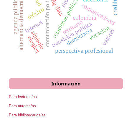
credibilidad
comunicación política
alternancia democrática
ritual
relaciones públicas
agenda pública
big data
comunicadores
méxico
colombia
territorio
internet
transición política
vocación
democracia
valores
símbolo
elogios
perspectiva profesional
Información
Para lectores/as
Para autores/as
Para bibliotecarios/as