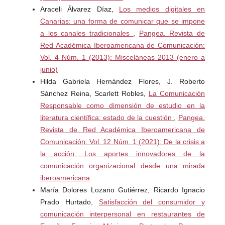
Araceli Álvarez Díaz,
Los medios digitales en
Del Prete, A., y Cabero, J. (2020). El uso del Ambiente
Canarias: una forma de comunicar que se impone
Virtual de Aprendizaje entre el profesorado de educación
a los canales tradicionales
,
Pangea. Revista de
superior: un análisis de género. Revista de Educación a
Red Académica Iberoamericana de Comunicación:
Distancia (RED), 20(62).
Vol. 4 Núm. 1 (2013): Misceláneas 2013 (enero a
https://doi.org/10.6018/red.400061
junio)
Hilda Gabriela Hernández Flores, J. Roberto
Díaz, A., y Serra, L. (2020). Competencias digitales del
Sánchez Reina, Scarlett Robles,
La Comunicación
docente universitario. SUMMA. Revista disciplinaria en
Responsable como dimensión de estudio en la
ciencias económicas y sociales, 2(1), 105-125.
literatura científica: estado de la cuestión
,
Pangea.
Recuperado de
https://tinyurl.com/2dedw3x9
Revista de Red Académica Iberoamericana de
Comunicación: Vol. 12 Núm. 1 (2021): De la crisis a
Durán Cuartero, M., Prendes Espinosa, M. P., y Gutiérrez
la acción. Los aportes innovadores de la
Porlán, I. (2019). Certificación de la Competencia Digital
comunicación organizacional desde una mirada
Docente: propuesta para el profesorado universitario.
iberoamericana
RIED. Revista Iberoamericana de Educación a Distancia,
María Dolores Lozano Gutiérrez, Ricardo Ignacio
22(1), 187.
https://doi.org/10.5944/ried.22.1.22069
Prado Hurtado,
Satisfacción del consumidor y
comunicación interpersonal en restaurantes de
Falcó, J. (2017). Evaluación de la competencia digital