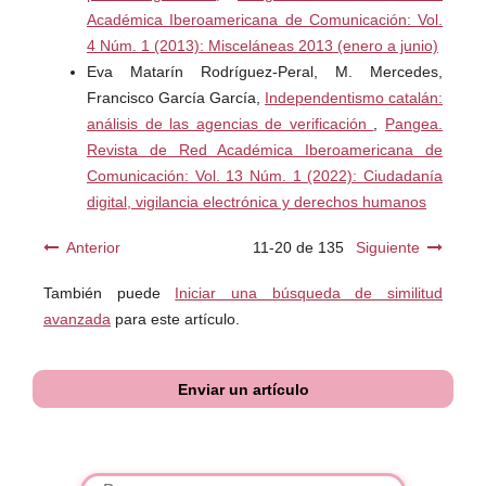
Académica Iberoamericana de Comunicación: Vol.
Piñero, M., y Colmenares E. (2008). La Investigación
4 Núm. 1 (2013): Misceláneas 2013 (enero a junio)
Acción. Una herramienta metodológica heurística para la
Eva Matarín Rodríguez-Peral, M. Mercedes,
comprensión y transformación de realidades y prácticas
Francisco García García,
Independentismo catalán:
socio-educativas. Revista de educación, 14, No. 27, 96-
análisis de las agencias de verificación
,
Pangea.
114.
Revista de Red Académica Iberoamericana de
Comunicación: Vol. 13 Núm. 1 (2022): Ciudadanía
Pruneda, R. (2020). Moodle: gestión de contenidos
digital, vigilancia electrónica y derechos humanos
online. Moodle, 1-115.
Anterior
11-20 de 135
Siguiente
Ríos J., Gómez, E., y Rojas, M. (2018). Valoración de
También puede
Iniciar una búsqueda de similitud
competencias TIC del profesorado universitario: un caso
avanzada
para este artículo.
en Chile. Pixel-Bit, revista de medios y educación, 52, 55-
65. DOI:
http://dx.doi.org/10.12795/pixelbit.2018.i52.04
Enviar un artículo
Salazar, O., Vélez, C., y Zuleta, J. (2015). Evaluación de
conocimientos con exámenes de selección múltiple: ¿tres
o cuatro opciones de respuesta? Experiencia con el
examen de admisión a posgrados médico-quirúrgicos en