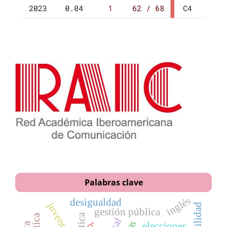
Palabras clave
inglés
desigualdad
juventud
gestión pública
elecciones