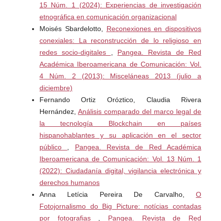
15 Núm. 1 (2024): Experiencias de investigación
transdigital.org/index.php/transdigital/article/view/48/105#t
etnográfica en comunicación organizacional
oc
Moisés Sbardelotto,
Reconexiones en dispositivos
conexiales: La reconstrucción de lo religioso en
MoodleDocs. (2007). Usos de Moodle según su ámbito
redes socio-digitales
,
Pangea. Revista de Red
de aplicación. Moodle. Página de documentación de
Académica Iberoamericana de Comunicación: Vol.
Moodle. Visitado en febrero 2022. Disponible en
4 Núm. 2 (2013): Misceláneas 2013 (julio a
https://tinyurl.com/46hf6wk3
diciembre)
Fernando Ortiz Oróztico, Claudia Rivera
Molina, J., Aranda, L., Flores, M., y López, E. (2013).
Hernández,
Análisis comparado del marco legal de
Utilización del alfa de Cronbach para validar la
la tecnología Blockchain en países
confiabilidad de un instrumento de medición de
hispanohablantes y su aplicación en el sector
satisfacción del estudiante en el uso del software Minitab
público
,
Pangea. Revista de Red Académica
MISP. Eleventh LACCEI Latin American and Caribbean
Iberoamericana de Comunicación: Vol. 13 Núm. 1
Conference for Engineering and Technology
(2022): Ciudadanía digital, vigilancia electrónica y
(LACCEI’2013). pp. 14-16.
derechos humanos
Anna Letícia Pereira De Carvalho,
O
Otzen, T. y Manterola, C. (2017). Sampling techniques on
Fotojornalismo do Big Picture: notícias contadas
a population study. International. Journal of Morphology.,
por fotografias
,
Pangea. Revista de Red
35(1):227-232.