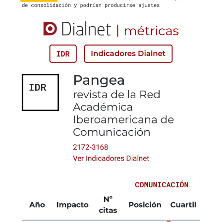
Universidad Autónoma de Baja California (UABC) (2019).
Plan de Desarrollo Institucional 2019-2023. Recuperado
de
https://tinyurl.com/445wby7e