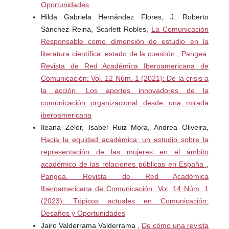
Oportunidades
para Estudiantes de Ciencias Sociales. México: El Colegio
Hilda Gabriela Hernández Flores, J. Roberto
de México.
Sánchez Reina, Scarlett Robles,
La Comunicación
Responsable como dimensión de estudio en la
Hernández, G y Barriga, O. La precisión del objeto de
literatura científica: estado de la cuestión
,
Pangea.
estudio, en Revista Cinta de Moebio No. 17. Santiago,
Revista de Red Académica Iberoamericana de
septiembre de 2003.
Comunicación: Vol. 12 Núm. 1 (2021): De la crisis a
Hidalgo, J. L. Construcción del objeto de investigación.
la acción. Los aportes innovadores de la
Una estrategia constructivista, en Revista de
comunicación organizacional desde una mirada
Investigación Educativa No. 16. México, agosto de 1992.
iberoamericana
Ileana Zeler, Isabel Ruiz Mora, Andrea Oliveira,
Hoyos, C. (Coord.). (2005). Epistemología y objeto
Hacia la equidad académica: un estudio sobre la
pedagógico ¿Es la pedagogía una ciencia?. México:
representación de las mujeres en el ámbito
Plaza y Valdés
académico de las relaciones públicas en España
,
Pangea. Revista de Red Académica
Karam, T. Epistemología y comunicación. Notas para un
Iberoamericana de Comunicación: Vol. 14 Núm. 1
debate, en Revista Razón y Palabra No. 61. Atizapan,
(2023): Tópicos actuales en Comunicación:
julio de 2008.
Desafíos y Oportunidades
Jairo Valderrama Valderrama ,
De cómo una revista