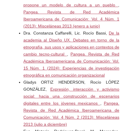
Klimovsky, G. y de Asúa, M. (1997). Corrientes
propone un modelo de cultura a un pueblo
,
epistemológicas contemporáneas. Buenos Aires: Editores
Pangea. Revista de Red Académica
de América Latina.
Iberoamericana de Comunicación: Vol. 4 Núm. 1
(2013): Misceláneas 2013 (enero a junio)
Lozano, J. C. (1996). Teoría e investigación de la
Dra. Constanza Caffarelli, Lic. Rocío Bassi,
De la
comunicación de masas. México: Alhambra Mexicana.
academia al Diseño UX. Debates en torno de la
etnografía, sus usos y aplicaciones en contextos de
Navarro, R. (2006). Diseño de Proyectos de Investigación
cambio tecno-cultural
,
Pangea. Revista de Red
en Ciencias Sociales y Humanidades. México: Psicom
Académica Iberoamericana de Comunicación: Vol.
Ediciones.
15 Núm. 1 (2024): Experiencias de investigación
Popper, K. (1973). La lógica de la investigación científica.
etnográfica en comunicación organizacional
Madrid: Tecnos
Gladys ORTIZ HENDERSON, Rocío LÓPEZ
GONZÁLEZ,
Expresión, interacción y activismo
Rizo, M. Ensayo general sobre la comunicación, en
social: hacia una construcción de escenarios
Revista Estudios sobre las Culturas Contemporáneas No.
digitales entre los jóvenes mexicanos
,
Pangea.
48. Colima, octubre de 2008.
Revista de Red Académica Iberoamericana de
Comunicación: Vol. 4 Núm. 2 (2013): Misceláneas
Sánchez Puentes, R. (2004). Enseñar a investigar. Una
2013 (julio a diciembre)
didáctica nueva de la investigación en ciencias sociales y