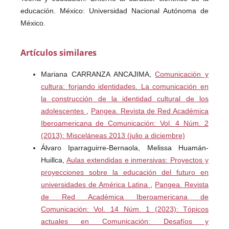
educación. México: Universidad Nacional Autónoma de
México.
Díaz, A. La explicación científica. Una polémica desde la
Artículos similares
teoría del conocimiento, en Hoyos, C. (Coord.). (1997).
Epistemología y objeto pedagógico ¿Es la pedagogía una
Mariana CARRANZA ANCAJIMA,
Comunicación y
ciencia?. México: Plaza y Valdés.
cultura: forjando identidades. La comunicación en
la construcción de la identidad cultural de los
Domínguez, S. (2007). El objeto de estudio en la
adolescentes
,
Pangea. Revista de Red Académica
investigación. Diversas aproximaciones. Revista
Iberoamericana de Comunicación: Vol. 4 Núm. 2
Educación y Desarrollo No. 7. Guadalajara, octubre-
(2013): Misceláneas 2013 (julio a diciembre)
diciembre de 2007.
Álvaro Iparraguirre-Bernaola, Melissa Huamán-
Huillca,
Aulas extendidas e inmersivas: Proyectos y
Galindo, J. Comunicología y sociedad de la información:
proyecciones sobre la educación del futuro en
Exploración de un lugar común desde la Ciencia de la
universidades de América Latina
,
Pangea. Revista
Comunicación, en Revista Global Media Journal en
de Red Académica Iberoamericana de
español No. 11. Monterrey, otoño de 2009.
Comunicación: Vol. 14 Núm. 1 (2023): Tópicos
actuales en Comunicación: Desafíos y
Garza, A. (2004). Manual de Técnicas de Investigación