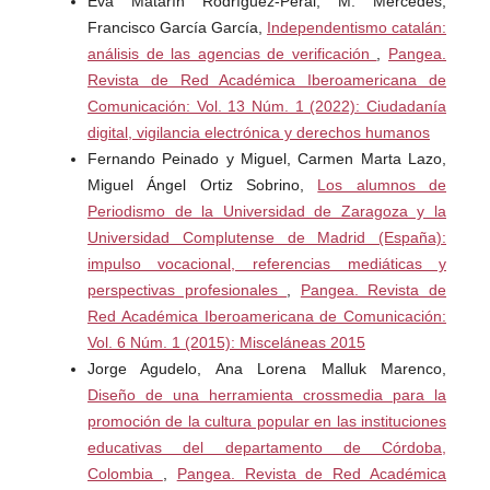
Eva Matarín Rodríguez-Peral, M. Mercedes,
humanas. México: Plaza y Valdés y Universidad Nacional
Francisco García García,
Independentismo catalán:
Autónoma de México.
análisis de las agencias de verificación
,
Pangea.
Revista de Red Académica Iberoamericana de
Sierra Bravo, R. (2007). Tesis doctorales y trabajos de
Comunicación: Vol. 13 Núm. 1 (2022): Ciudadanía
investigación científica. Madrid: Editorial Paraninfo.
digital, vigilancia electrónica y derechos humanos
Fernando Peinado y Miguel, Carmen Marta Lazo,
Miguel Ángel Ortiz Sobrino,
Los alumnos de
Periodismo de la Universidad de Zaragoza y la
Universidad Complutense de Madrid (España):
impulso vocacional, referencias mediáticas y
perspectivas profesionales
,
Pangea. Revista de
Red Académica Iberoamericana de Comunicación:
Vol. 6 Núm. 1 (2015): Misceláneas 2015
Jorge Agudelo, Ana Lorena Malluk Marenco,
Diseño de una herramienta crossmedia para la
promoción de la cultura popular en las instituciones
educativas del departamento de Córdoba,
Colombia
,
Pangea. Revista de Red Académica