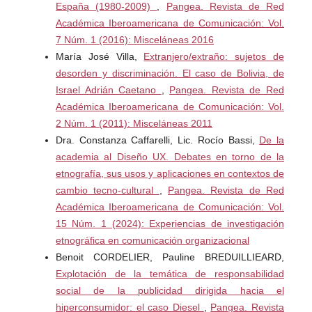
España (1980-2009)
,
Pangea. Revista de Red
Académica Iberoamericana de Comunicación: Vol.
The Cocktail Analysis. “Informe de Resultados del
7 Núm. 1 (2016): Misceláneas 2016
Observatorio de Redes Sociales. Tercera oleada” BBVA,
María José Villa,
Extranjero/extraño: sujetos de
Microsoft. February, 2011. Web March 15th 2012.
desorden y discriminación. El caso de Bolivia, de
<
http://es.scribd.com/doc/49385242/Informe-
de-
Israel Adrián Caetano
,
Pangea. Revista de Red
resultados-del-Observatorio-de- Redes-Sociales-3a-
Académica Iberoamericana de Comunicación: Vol.
oleada-The-Cocktail-Analysis-FEB2011>
2 Núm. 1 (2011): Misceláneas 2011
Dra. Constanza Caffarelli, Lic. Rocío Bassi,
De la
academia al Diseño UX. Debates en torno de la
etnografía, sus usos y aplicaciones en contextos de
cambio tecno-cultural
,
Pangea. Revista de Red
Académica Iberoamericana de Comunicación: Vol.
15 Núm. 1 (2024): Experiencias de investigación
etnográfica en comunicación organizacional
Benoit CORDELIER, Pauline BREDUILLIEARD,
Explotación de la temática de responsabilidad
social de la publicidad dirigida hacia el
hiperconsumidor: el caso Diesel
,
Pangea. Revista