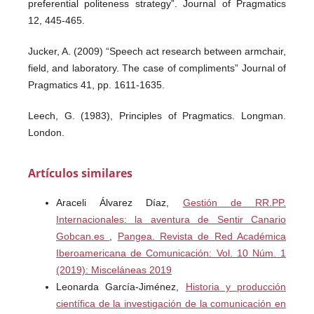
preferential politeness strategy”. Journal of Pragmatics
12, 445-465.
Jucker, A. (2009) “Speech act research between armchair,
field, and laboratory. The case of compliments” Journal of
Pragmatics 41, pp. 1611-1635.
Leech, G. (1983), Principles of Pragmatics. Longman.
London.
Manes, J. and Wolfson, N. (1981) “The Compliment
Artículos similares
Formula”. In: Columas, Florian (Ed.). Conversational
Routine: Explorations in Standardized Communication
Araceli Álvarez Díaz,
Gestión de RR.PP.
Situations and PrepatternedSpeech. The Hague, Mouton,
Internacionales: la aventura de Sentir Canario
pp. 115-132.
Gobcan.es
,
Pangea. Revista de Red Académica
Iberoamericana de Comunicación: Vol. 10 Núm. 1
Wolfson, N. (1983). “An empirically based analysis of
(2019): Misceláneas 2019
complimenting in American English”. In: Wolfson, Nessa,
Leonarda García-Jiménez,
Historia y producción
Judd, Elliot (Eds.), Sociolinguistics and Language
científica de la investigación de la comunicación en
Acquisition. Newbury House, Rowley, MA. Pp 82-95.