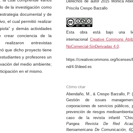
, la cual comprende varios
Derechos de autor 2015 Mónica Abe
lo de la investigación como
Priscila Crespo Barzallo
 estrategia documental y de
o, el cual permitió realizar
spiola” y demás actividades
Esta obra está bajo una lic
 crear conciencia de la
internacional
Creative Commons Atrib
ealizaron entrevistas
NoComercial-SinDerivadas 4.0
.
nó que dicho proyecto tiene
estudiantes y profesores un
https://creativecommons.org/licenses/
vación del medio ambiente;
nd/4.0/deed.es
ticipación en el mismo.
Cómo citar
Abendaño, M., & Crespo Barzallo, P. (
Gestión de issues manageme
corporaciones de servicios públicos, 
prevención de riesgos medioambiental
caso de la revista infantil "Chisp
Pangea. Revista De Red Acad
Iberoamericana De Comunicación
,
6
(