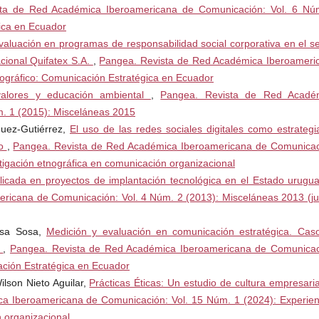
ta de Red Académica Iberoamericana de Comunicación: Vol. 6 Nú
ttps://twitter.com/elecaustro
ica en Ecuador
valuación en programas de responsabilidad social corporativa en el se
acional Quifatex S.A.
,
Pangea. Revista de Red Académica Iberoameri
adro de mando. Madrid: Díaz
ográfico: Comunicación Estratégica en Ecuador
alores y educación ambiental
,
Pangea. Revista de Red Acadé
. 1 (2015): Misceláneas 2015
íguez-Gutiérrez,
El uso de las redes sociales digitales como estrategi
no
,
Pangea. Revista de Red Académica Iberoamericana de Comunicac
tigación etnográfica en comunicación organizacional
licada en proyectos de implantación tecnológica en el Estado urug
icana de Comunicación: Vol. 4 Núm. 2 (2013): Misceláneas 2013 (jul
resa Sosa,
Medición y evaluación en comunicación estratégica. Cas
r
,
Pangea. Revista de Red Académica Iberoamericana de Comunicac
ación Estratégica en Ecuador
lson Nieto Aguilar,
Prácticas Éticas: Un estudio de cultura empresari
a Iberoamericana de Comunicación: Vol. 15 Núm. 1 (2024): Experien
n organizacional