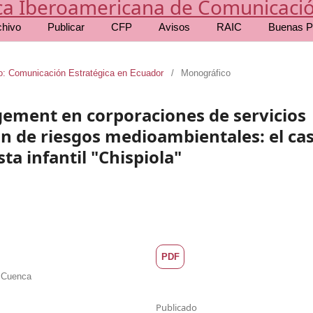
chivo
Publicar
CFP
Avisos
RAIC
Buenas P
co: Comunicación Estratégica en Ecuador
/
Monográfico
ement en corporaciones de servicios
ón de riesgos medioambientales: el ca
sta infantil "Chispiola"
PDF
l Cuenca
Publicado