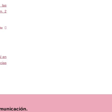
 las
m. 2
te
al en
cias
municación.