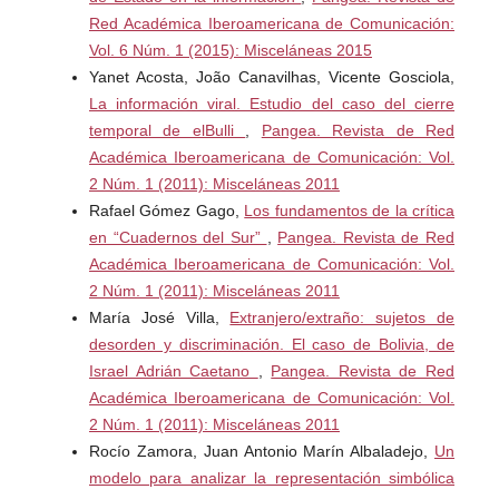
redação. (1993). 2. ed. São Paulo: Folha de S. Paulo.
Red Académica Iberoamericana de Comunicación:
Vol. 6 Núm. 1 (2015): Misceláneas 2015
FONTCUBERTA, Mar de. (2003) La noticia: pistas para
Yanet Acosta, João Canavilhas, Vicente Gosciola,
percibir el mundo. Barcelona: Paidós.
La información viral. Estudio del caso del cierre
temporal de elBulli
,
Pangea. Revista de Red
GOMES, Wilson. (2009) Jornalismo, fatos e interesses:
Académica Iberoamericana de Comunicación: Vol.
ensaios de teoria do jornalismo. Florianópolis: Insular
2 Núm. 1 (2011): Misceláneas 2011
Rafael Gómez Gago,
Los fundamentos de la crítica
HUTCHEON, Linda; PÉREZ, Teresa Louro (1989). Uma
en “Cuadernos del Sur”
,
Pangea. Revista de Red
teoria da paródia: ensinamentos das formas de arte do
Académica Iberoamericana de Comunicación: Vol.
Século XX. Lisboa: Ed. 70.
2 Núm. 1 (2011): Misceláneas 2011
María José Villa,
Extranjero/extraño: sujetos de
HUTCHEON, Linda; JEHA, Júlio. (2000) Teoria e política
desorden y discriminación. El caso de Bolivia, de
da ironia. Belo Horizonte: Editora UFMG.
Israel Adrián Caetano
,
Pangea. Revista de Red
JÁCOME, Phellipy Pereira. (2013). Fissuras no espelho
Académica Iberoamericana de Comunicación: Vol.
realista do jornalismo: a narratividade crítica de
2 Núm. 1 (2011): Misceláneas 2011
Barcelona. Dissertação de mestrado. Faculdade de
Rocío Zamora, Juan Antonio Marín Albaladejo,
Un
Filosofia e Ciências Humanas. Universidade Federal de
modelo para analizar la representación simbólica