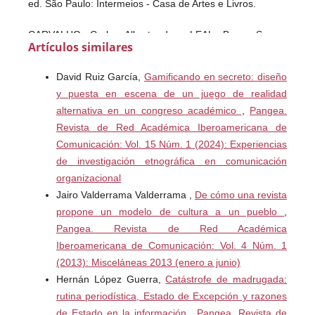
ed. São Paulo: Intermeios - Casa de Artes e Livros.
CARVALHO, Carlos Alberto de ; LEAL, Bruno Souza.
Artículos similares
(2012) Jornalismo e homofobia: mapeamentos e
reflexões. 1. ed. São Paulo: Intermeios Casa de artes e
David Ruiz García,
Gamificando en secreto: diseño
livros.
y puesta en escena de un juego de realidad
alternativa en un congreso académico
,
Pangea.
CLARÍN.(1997) Manual de estilo. Buenos Aires: Clarín
Revista de Red Académica Iberoamericana de
Aguilar.
Comunicación: Vol. 15 Núm. 1 (2024): Experiencias
de investigación etnográfica en comunicación
DAVIS, Lennard J. (1983) Factual Fictions: the Origins of
organizacional
the English Novel. Nova York. Columbia University Press..
Jairo Valderrama Valderrama ,
De cómo una revista
propone un modelo de cultura a un pueblo
,
ECO, Umberto (1986). Lector in fabula. São Paulo:
Pangea. Revista de Red Académica
Perspectiva.
Iberoamericana de Comunicación: Vol. 4 Núm. 1
ERBOLATO, Mario L. (1982). Deontologia da
(2013): Misceláneas 2013 (enero a junio)
comunicação social. Petropolis: Vozes.
Hernán López Guerra,
Catástrofe de madrugada:
rutina periodística, Estado de Excepción y razones
FOLHA DE S. PAULO (JORNAL). Novo manual da
de Estado en la información
,
Pangea. Revista de