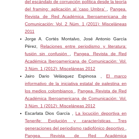
Minas Gerais.
del escándalo de corrupción política desde la teoría
del framing: aplicación al ‘caso Umbra’
,
Pangea.
LAGE, Nilson. (2002) Linguagem jornalística. 7ª Edição.
Revista de Red Académica Iberoamericana de
São Paulo: Ática.
Comunicación: Vol. 2 Núm. 1 (2011): Misceláneas
2011
LEAL, Bruno Souza.(2006) Saber das narrativas: narrar.
Jorge A. Cortés Montalvo, José Antonio García
In: Vera França; César Guimarães. (Org.). Na mídia, na
Pérez,
Relaciones entre periodismo y literatura:
rua: narrativas do cotidiano. 1 ed. Belo Horizonte: Editora
fusión sin confusión
,
Pangea. Revista de Red
Autêntica, p. 19-28.
Académica Iberoamericana de Comunicación: Vol.
3 Núm. 1 (2012): Misceláneas 2012
LEAL, Bruno Souza (2002). A produção da familiaridade e
Jairo Dario Velásquez Espinosa ,
El marco
o pacto de leitura jornalístico. Salvador: Intercom.
informativo de la iniciativa estatal de palestina en
los medios colombianos
,
Pangea. Revista de Red
LEAL, Bruno Souza; JÁCOME, Phellipy (2011). Mundos
Académica Iberoamericana de Comunicación: Vol.
possíveis entre a ficção e a "não-ficção": aproximações à
3 Núm. 1 (2012): Misceláneas 2012
realidade televisiva. Porto Alegre: Famecos.
Escarlata Dios García ,
La locución deportiva en
Tenerife: Evolución y características. Tres
LEAL, Bruno Souza; JÁCOME, Phellipy. (2012) Outros
generaciones del periodismo radiofónico deportivo
,
agentes na comunidade interpretativa do jornalismo.
Pangea. Revista de Red Académica
Anais do 10° Encontro Nacional dos Pesquisadores em