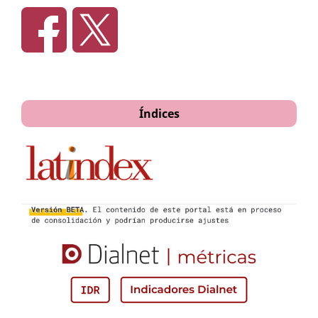
Século XX, São Leopoldo (Brasil), Editora Unisinos.
Índices