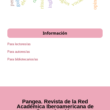
vocación
elogios
inglés
ritual
Información
Para lectores/as
Para autores/as
Para bibliotecarios/as
Pangea. Revista de la Red
Académica Iberoamericana de