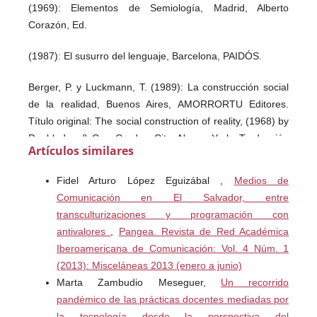
(1969): Elementos de Semiología, Madrid, Alberto
Corazón, Ed.
(1987): El susurro del lenguaje, Barcelona, PAIDÓS.
Berger, P. y Luckmann, T. (1989): La construcción social
de la realidad, Buenos Aires, AMORRORTU Editores.
Título original: The social construction of reality, (1968) by
Doubleday & Co., Garden City, Nueva York. Traducción
Artículos similares
de Silvia Zuleta.
Fidel Arturo López Eguizábal ,
Medios de
Blanco, D. y Bueno, R. (1983): Metodología del análisis
Comunicación en El Salvador, entre
semiótico, Lima, Editorial Universo, S.A.
transculturizaciones y programación con
antivalores
,
Pangea. Revista de Red Académica
Bourdieu, P. (1980): Qué significa hablar? Economía de
Iberoamericana de Comunicación: Vol. 4 Núm. 1
los intercambios lingüísticos, Madrid AKAL.
(2013): Misceláneas 2013 (enero a junio)
Marta Zambudio Meseguer,
Un recorrido
Conde, F. (1990): “Un ensayo de articulación de las
pandémico de las prácticas docentes mediadas por
perspectivas cuantitativa y cualitativa en la investigación
la tecnología desde la perspectiva del
social”. REIS, Madrid, nº 51:91-117, julio-septiembre.