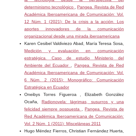
determinismo tecnológico
,
Pangea. Revista de Red
Dader, J. L.:
Académica Iberoamericana de Comunicación: Vol.
12 Núm. 1 (2021): De la crisis a la acción. Los
(1992):“La canalización o fijación de la “agenda” por los
aportes innovadores de la comunicación
medios”, en Opinión Pública y Comunicación Política,
organizacional desde una mirada iberoamericana
Madrid, Eudema Universidad, de Alejandro Muñoz Alonso,
Karen Cesibel Valdiviezo Abad, María Teresa Sosa,
et. al.: 294-316.
Medición y evaluación en comunicación
estratégica. Caso de estudio Ministerio del
(2000). “La “mujer” como categoría emergente en la
Ambiente del Ecuador
,
Pangea. Revista de Red
producción de las noticias: pros y contras de una nueva
Académica Iberoamericana de Comunicación: Vol.
visibilidad periodística”, Cuadernos de Información y
6 Núm. 2 (2015): Monográfico: Comunicación
Comunicación, nº 5, pp. 23-37.
Estratégica en Ecuador
Oneibys Torres Figueroa , Elizabeth González
Dijk, van T. A. (1990): La noticia como discurso.
Ocaña,
Radionovela: lágrimas, susurros y una
Comprensión, estructura y producción de la información,
felicidad siempre pospuesta
,
Pangea. Revista de
Barcelona, Paidós Comunicación. Título original: News as
Red Académica Iberoamericana de Comunicación:
Discourse, Lawrence Erlbaum Associates, Publishers.
Vol. 2 Núm. 1 (2011): Misceláneas 2011
Traducción de Guillermo Gal.
Hugo Méndez Fierros, Christian Fernández Huerta,