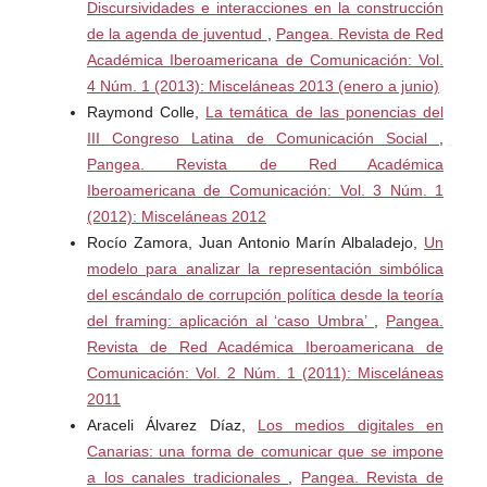
Discursividades e interacciones en la construcción
Enzenberger, H.M. (1974): Elementos para una teoría de
de la agenda de juventud
,
Pangea. Revista de Red
los medios de comunicación, Barcelona, Anagrama.
Académica Iberoamericana de Comunicación: Vol.
4 Núm. 1 (2013): Misceláneas 2013 (enero a junio)
García Ferrando, J. (1995): Socioestadística. Introducción
Raymond Colle,
La temática de las ponencias del
a la estadística en sociología, Madrid, Alianza Universidad
III Congreso Latina de Comunicación Social
,
Textos.
Pangea. Revista de Red Académica
Greimas, A.J. 1980): Semiótica y ciencias sociales.
Iberoamericana de Comunicación: Vol. 3 Núm. 1
Madrid Fragua Editorial. Título original Sémiotique et
(2012): Misceláneas 2012
sciences sociales (1976), París, Editions du Seuil.
Rocío Zamora, Juan Antonio Marín Albaladejo,
Un
Traducción : J. Adolfo Arias Muñoz.
modelo para analizar la representación simbólica
del escándalo de corrupción política desde la teoría
Hernando, B. M. (1990): Lenguaje de la prensa, Madrid,
del framing: aplicación al ‘caso Umbra’
,
Pangea.
Eudema.
Revista de Red Académica Iberoamericana de
Comunicación: Vol. 2 Núm. 1 (2011): Misceláneas
Ibáñez, J. (1990):.“Técnicas avanzadas en investigación
2011
social”, Barcelona, Suplementos ANTHROPOS, 22:143-4,
Araceli Álvarez Díaz,
Los medios digitales en
octubre.
Canarias: una forma de comunicar que se impone
a los canales tradicionales
,
Pangea. Revista de
León, J. L. (1996):. Los efectos de la publicidad,