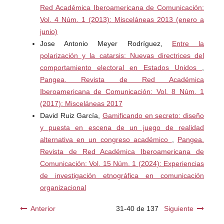
Red Académica Iberoamericana de Comunicación:
Barcelona, Ariel.
Vol. 4 Núm. 1 (2013): Misceláneas 2013 (enero a
junio)
López-Escobar, E.; Llamas, J. P. y McCombs,M. (1996):
Jose Antonio Meyer Rodríguez,
Entre la
“Una dimensión social de los efectos de los medios de
polarización y la catarsis: Nuevas directrices del
difusión: agenda-setting y consenso”, en Comunicación y
comportamiento electoral en Estados Unidos
,
Sociedad, vol. IX, nº 1 y 2, pp. 91-125.
Pangea. Revista de Red Académica
Iberoamericana de Comunicación: Vol. 8 Núm. 1
Noelle-Neumann, E. (1973): “Kumulation, Konsonanz und
(2017): Misceláneas 2017
Öffentilichkeiteitseffeckt. Ein neuer Ansatz zur Analyse der
David Ruiz García,
Gamificando en secreto: diseño
Wirkung der Massenmedien”, Publizistik, Vol. 18, pp. 26-
y puesta en escena de un juego de realidad
55.
alternativa en un congreso académico
,
Pangea.
McCombs, M., & SHAW, D.L. (1972): “The agenda-setting
Revista de Red Académica Iberoamericana de
function of the mass media” Public Opinion Quarterly, 36:
Comunicación: Vol. 15 Núm. 1 (2024): Experiencias
176-185
de investigación etnográfica en comunicación
organizacional
Recio, F. (1994): “Análisis del discurso y teoría
psicoanalítica”, en Delgado, J.M. Métodos y Técnicas
Anterior
31-40 de 137
Siguiente
cualitativas de investigación en Ciencias Sociales, Madrid,