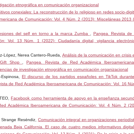
tigación etnográfica en comunicación organizacional
del Observatorio de Redes
ivos conexiales: La reconstrucción de lo religioso en redes socio-digi
uary, 2011. Web March 15th
ericana de Comunicación: Vol. 4 Núm. 2 (2013): Misceláneas 2013 (j
orme-
de-resultados-del-
ocktail-Analysis-FEB2011>
esiones del self en torno a la marca Zumba
,
Pangea. Revista de
 Vol. 13 Núm. 1 (2022): Ciudadanía digital, vigilancia electróni
ez-López, Nerea Cantero-Rueda,
Análisis de la comunicación en crisis 
 Gift Shop
,
Pangea. Revista de Red Académica Iberoamerican
encias de investigación etnográfica en comunicación organizacional
o-Espinosa,
El discurso de los partidos españoles en TikTok durante
ista de Red Académica Iberoamericana de Comunicación: Vol. 16 Nú
ATEO,
Facebook como herramienta de apoyo en la enseñanza secund
Red Académica Iberoamericana de Comunicación: Vol. 4 Núm. 2 (20
ln Strange Reséndiz,
Comunicación integral en organizaciones periodíst
enada Baja California. El caso de cuatro medios informativos digit