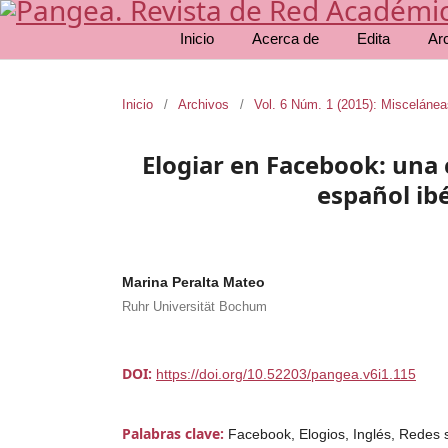
Inicio
Acerca de
Edita
Ar
Inicio
/
Archivos
/
Vol. 6 Núm. 1 (2015): Misceláne
Elogiar en Facebook: una
español ib
Marina Peralta Mateo
Ruhr Universität Bochum
DOI:
https://doi.org/10.52203/pangea.v6i1.115
Palabras clave:
Facebook, Elogios, Inglés, Redes 