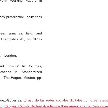
 Penn Working Papers in
x-preferential politeness
een armchair, field, and
f Pragmatics 41, pp. 1611-
an. London.
nt Formula”. In: Columas,
orations in Standardized
h. The Hague, Mouton, pp.
lysis of complimenting in
(Eds.), Sociolinguistics and
íguez-Gutiérrez,
El uso de las redes sociales digitales como estrategi
. Pp 82-95.
no
,
Pangea. Revista de Red Académica Iberoamericana de Comunicac