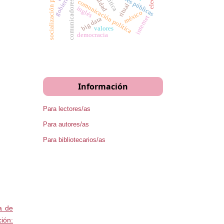
socialización política
relaciones públicas
comunicación política
comunicadores
ritual
inglés
méxico
internet
big data
valores
democracia
Información
Para lectores/as
Para autores/as
Para bibliotecarios/as
a de
ión: