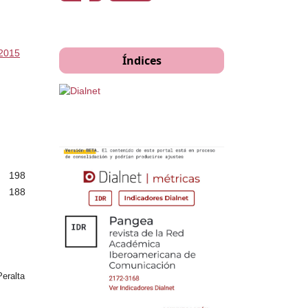
 2015
Índices
198
188
eralta