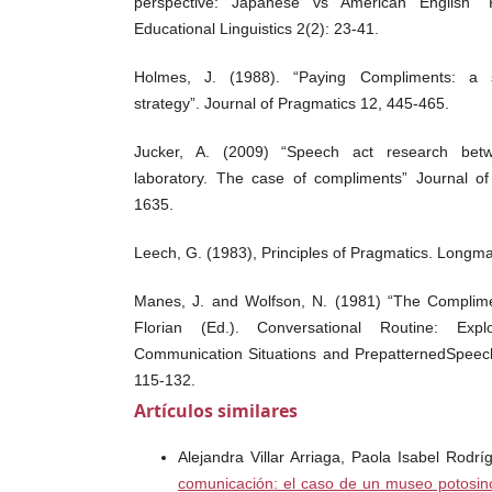
perspective: Japanese vs American English”
Educational Linguistics 2(2): 23-41.
Holmes, J. (1988). “Paying Compliments: a se
strategy”. Journal of Pragmatics 12, 445-465.
Jucker, A. (2009) “Speech act research betw
laboratory. The case of compliments” Journal o
1635.
Leech, G. (1983), Principles of Pragmatics. Longm
Manes, J. and Wolfson, N. (1981) “The Complime
Florian (Ed.). Conversational Routine: Expl
Communication Situations and PrepatternedSpeec
115-132.
Artículos similares
Wolfson, N. (1983). “An empirically based ana
American English”. In: Wolfson, Nessa, Judd, Elliot 
Alejandra Villar Arriaga, Paola Isabel Rodr
Language Acquisition. Newbury House, Rowley, MA
comunicación: el caso de un museo potosi