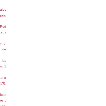
tales
ulio
 Red
ca y
en el
a de
 las
m. 1
aria
13):
icas
ales
,