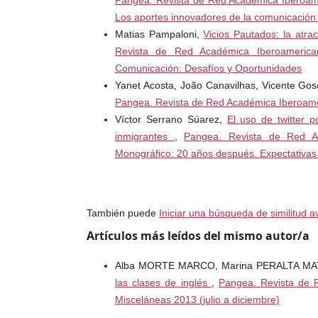
Pangea. Revista de Red Académica Iberoamer
Los aportes innovadores de la comunicación
Matias Pampaloni,
Vicios Pautados: la atrac
Revista de Red Académica Iberoamerica
Comunicación: Desafíos y Oportunidades
Yanet Acosta, João Canavilhas, Vicente Gos
Pangea. Revista de Red Académica Iberoame
Víctor Serrano Súarez,
El uso de twitter 
inmigrantes
,
Pangea. Revista de Red A
Monográfico: 20 años después. Expectativas 
También puede
Iniciar una búsqueda de similitud 
Artículos más leídos del mismo autor/a
Alba MORTE MARCO, Marina PERALTA M
las clases de inglés
,
Pangea. Revista de 
Misceláneas 2013 (julio a diciembre)