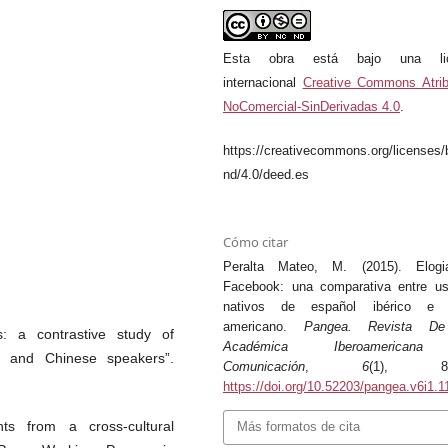
Esta obra está bajo una lic
internacional
Creative Commons Atrib
NoComercial-SinDerivadas 4.0
.
https://creativecommons.org/licenses/
nd/4.0/deed.es
Cómo citar
Peralta Mateo, M. (2015). Elogi
Facebook: una comparativa entre us
nativos de español ibérico e i
americano.
Pangea. Revista D
: a contrastive study of
Académica Iberoamerican
sh and Chinese speakers”.
Comunicación
,
6
(1), 81-
https://doi.org/10.52203/pangea.v6i1.1
s from a cross-cultural
Más formatos de cita