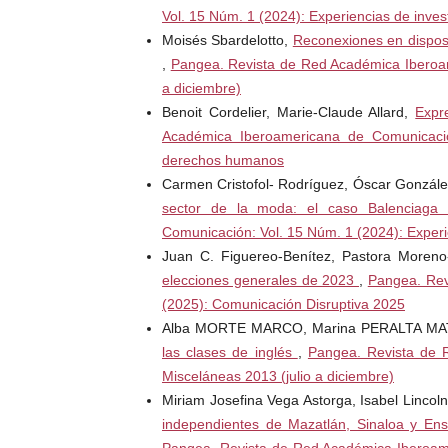
Vol. 15 Núm. 1 (2024): Experiencias de inves
The Cocktail Analysis. “Informe de Resultados 
Moisés Sbardelotto,
Reconexiones en disposit
Sociales. Tercera oleada” BBVA, Microsoft. Febr
,
Pangea. Revista de Red Académica Iberoam
2012. <
http://es.scribd.com/doc/49385242/Inf
a diciembre)
Observatorio-de- Redes-Sociales-3a-oleada-The-C
Benoit Cordelier, Marie-Claude Allard,
Expr
Académica Iberoamericana de Comunicación:
derechos humanos
Carmen Cristofol- Rodríguez, Óscar Gonzál
sector de la moda: el caso Balenciaga
Comunicación: Vol. 15 Núm. 1 (2024): Experi
Juan C. Figuereo-Benítez, Pastora Moren
elecciones generales de 2023
,
Pangea. Rev
(2025): Comunicación Disruptiva 2025
Alba MORTE MARCO, Marina PERALTA M
las clases de inglés
,
Pangea. Revista de 
Misceláneas 2013 (julio a diciembre)
Miriam Josefina Vega Astorga, Isabel Linco
independientes de Mazatlán, Sinaloa y Ens