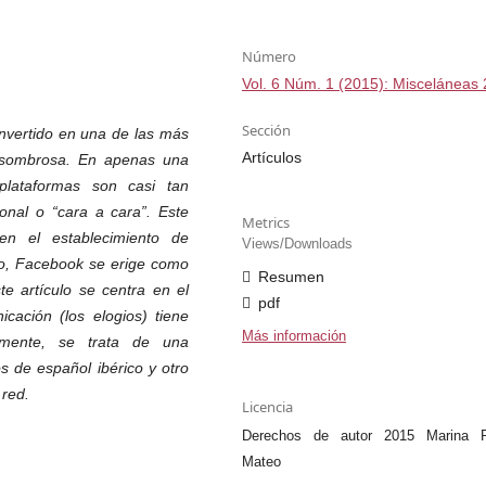
Número
Vol. 6 Núm. 1 (2015): Misceláneas
Sección
nvertido en una de las más
Artículos
 asombrosa. En apenas una
plataformas son casi tan
onal o “cara a cara”. Este
Metrics
en el establecimiento de
Views/Downloads
xto, Facebook se erige como
Resumen
te artículo se centra en el
pdf
cación (los elogios) tiene
Más información
amente, se trata de una
 de español ibérico y otro
 red.
Licencia
Derechos de autor 2015 Marina P
Mateo