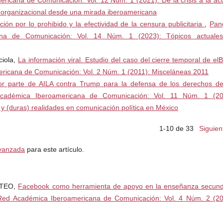
icana de Comunicación: Vol. 12 Núm. 1 (2021): De la crisis a la acc
 organizacional desde una mirada iberoamericana
ción por lo prohibido y la efectividad de la censura publicitaria
,
Pan
na de Comunicación: Vol. 14 Núm. 1 (2023): Tópicos actuale
ciola,
La información viral. Estudio del caso del cierre temporal de elB
ricana de Comunicación: Vol. 2 Núm. 1 (2011): Misceláneas 2011
por parte de AILA contra Trump para la defensa de los derechos de
cadémica Iberoamericana de Comunicación: Vol. 11 Núm. 1 (20
y (duras) realidades en comunicación política en México
1-10 de 33
Siguien
avanzada
para este artículo.
ATEO,
Facebook como herramienta de apoyo en la enseñanza secund
Red Académica Iberoamericana de Comunicación: Vol. 4 Núm. 2 (20