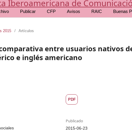
chivo
Publicar
CFP
Avisos
RAIC
Buenas P
as 2015
/
Artículos
 comparativa entre usuarios nativos d
érico e inglés americano
PDF
Publicado
sociales
2015-06-23