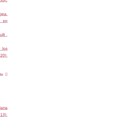
ión.
gea.
s en
ulli
,
 los
20):
te
aria
13):