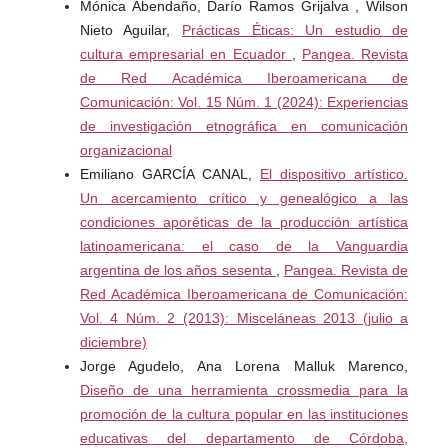
Mónica Abendaño, Darío Ramos Grijalva , Wilson
Nieto Aguilar,
Prácticas Éticas: Un estudio de
Lasn, k. (1999). Culture Jam: How to Reverse America’s
cultura empresarial en Ecuador
,
Pangea. Revista
Suicidal Consumer Binge. New York: Harper Collins.
de Red Académica Iberoamericana de
Comunicación: Vol. 15 Núm. 1 (2024): Experiencias
Losito, G. (1994). Il potere dei media. Roma: La Nuova
de investigación etnográfica en comunicación
Italia Scientifica.
organizacional
Emiliano GARCÍA CANAL,
El dispositivo artístico.
Marcuse, H. (1964). One-Dimensional Man. Boston:
Un acercamiento crítico y genealógico a las
Beacon Press.
condiciones aporéticas de la producción artística
Matellanes Lazo, M.; (2013). Ambient Marketing y Street
latinoamericana: el caso de la Vanguardia
Marketing. Harvard Deusto Márketing y Ventas, Nº 16, pp.
argentina de los años sesenta
,
Pangea. Revista de
16-23. Ediciones Deusto.
Red Académica Iberoamericana de Comunicación:
Vol. 4 Núm. 2 (2013): Misceláneas 2013 (julio a
Pacackard, V. (1957). The Hidden Persuaders. New York:
diciembre)
David McKay.
Jorge Agudelo, Ana Lorena Malluk Marenco,
Diseño de una herramienta crossmedia para la
Pacheco Rueda, M. (1998). Dimensión Social de la
promoción de la cultura popular en las instituciones
Publicidad Exterior. Revista Latina de Comunicación
educativas del departamento de Córdoba,