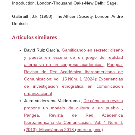
Introduction. London-Thousand Oaks-New Delhi: Sage.
Galbraith, J.k. (1958). The Affluent Society. London: Andre
Deutsch.
Artículos similares
Giaccaacca , C. (1995). I luoghi del quotidiano. Pubblicità
e costruzione della realtà sociale. Milano: Angeli.
David Ruiz García,
Gamificando en secreto: diseño
y puesta en escena de un juego de realidad
Goffman, E. (1979). Gender Advertisements. New York:
alternativa en un congreso académico
,
Pangea.
Harper & Row.
Revista de Red Académica Iberoamericana de
Groupe Marcuse (2004). De la misère humaine en milieu
Comunicación: Vol. 15 Núm. 1 (2024): Experiencias
publicitaire. París: La Decouverte.
de investigación etnográfica en comunicación
organizacional
Holbrook, M. (1987). Mirror, Mirror, on the Wall, What’s
Jairo Valderrama Valderrama ,
De cómo una revista
Unfair in the Reflections on Advertising?. Journal of
propone un modelo de cultura a un pueblo
,
Marketing, July, 95-103.
Pangea. Revista de Red Académica
Iberoamericana de Comunicación: Vol. 4 Núm. 1
Klein, N. (2000). No Logo: Taking Aim at the Brand Bullies.
(2013): Misceláneas 2013 (enero a junio)
New York: Picador.