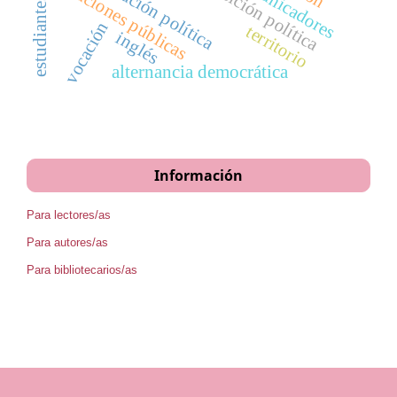
comunicación política
comunicadores
transición política
relaciones públicas
vocación
territorio
inglés
alternancia democrática
Información
Para lectores/as
Para autores/as
Para bibliotecarios/as