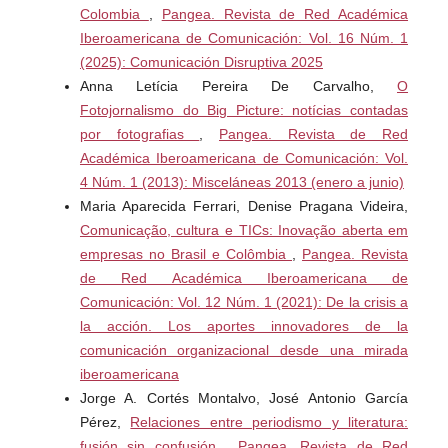
Social, 8. Recuperado el 15 de noviembre de 2013 en
Colombia
,
Pangea. Revista de Red Académica
http://www.ull.es/publicaciones/latina/a/59mar.htm
.
Iberoamericana de Comunicación: Vol. 16 Núm. 1
(2025): Comunicación Disruptiva 2025
Pollay, R. (1986). The Distorted Mirror: Reflections on the
Anna Letícia Pereira De Carvalho,
O
Unintended Consequences of Advertising. Journal of
Fotojornalismo do Big Picture: notícias contadas
Marketing, April, 18-36.
por fotografias
,
Pangea. Revista de Red
Académica Iberoamericana de Comunicación: Vol.
Sánchez Herrera, J. & Pintado Blanco, T. (2010). Nuevas
4 Núm. 1 (2013): Misceláneas 2013 (enero a junio)
Tendencias en Comunicación. Madrid: Esic.
Maria Aparecida Ferrari, Denise Pragana Videira,
Comunicação, cultura e TICs: Inovação aberta em
empresas no Brasil e Colômbia
,
Pangea. Revista
de Red Académica Iberoamericana de
Comunicación: Vol. 12 Núm. 1 (2021): De la crisis a
la acción. Los aportes innovadores de la
comunicación organizacional desde una mirada
iberoamericana
Jorge A. Cortés Montalvo, José Antonio García
Pérez,
Relaciones entre periodismo y literatura:
fusión sin confusión
,
Pangea. Revista de Red