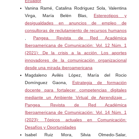
Ecuador
Vanina Ramé, Catalina Rodriguez Sola, Valentina
Banco Central. Honduras. (23/03/2022). Comunicado de
Virga, María Belén Blas,
Estereotipos y
2022 [Banco Central de Honduras]. Comunicado. 23 de
desigualdades en anuncios de empleo de
marzo de 2022. Recuperado de:
consultoras de reclutamiento de recursos humanos
https://www.bch.hn/administrativas/RI/Enlaces%20Comuni
,
Pangea. Revista de Red Académica
cados%20FMI%20%20ES/Comunicado%20sobre%20la%
Iberoamericana de Comunicación: Vol. 12 Núm. 1
20posible%20adopci%C3%B3n%20del%20Bitcoin%20co
(2021): De la crisis a la acción. Los aportes
mo%20moneda%20de%20curso%20legal%20del%20pa%
innovadores de la comunicación organizacional
C3%ADs.pdf
desde una mirada iberoamericana
Banco Central. Paraguay. (31/05/2019). Comunicado de
Magdaleno Avilés López, María del Rocio
2019 [Banco Central del Paraguay]. Comunicado del BCP
Domínguez Gaona,
Estrategia de formación
sobre monedas virtuales o criptomonedas. 31 de mayo
docente para fortalecer competencias digitales
de 2019. Recuperado de:
mediante un Ambiente Virtual de Aprendizaje
,
https://www.bcp.gov.py/comunicado-del-bcp-sobre-
Pangea. Revista de Red Académica
monedas-virtuales-o-criptomonedas-n1153
Iberoamericana de Comunicación: Vol. 14 Núm. 1
(2023): Tópicos actuales en Comunicación:
Banco Central. República Dominicana. (30/09/2021).
Desafíos y Oportunidades
Comunicado de 2021 [Banco Central de República
Isabel Ruiz Mora, Silvia Olmedo-Salar,