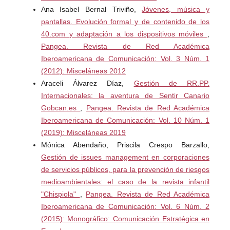
(criptomonedas) como método de pago aceptable en
Ana Isabel Bernal Triviño,
Jóvenes, música y
Puerto Rico. 09 de noviembre de 2021. Recuperado de:
pantallas. Evolución formal y de contenido de los
https://aldia.microjuris.com/wp-
40.com y adaptación a los dispositivos móviles
,
content/uploads/2021/11/RC527-Informe_Camara.pdf
Pangea. Revista de Red Académica
Iberoamericana de Comunicación: Vol. 3 Núm. 1
Banco Central. Bolivia. (15/12/2020). Resolución 144 de
(2012): Misceláneas 2012
2020 [Banco Central de Bolivia]. Gerencia de Entidades
Araceli Álvarez Díaz,
Gestión de RR.PP.
Financieras - Prohibición de uso de criptoactivos en el
Internacionales: la aventura de Sentir Canario
Sistema de Pago Nacional. 15 de diciembre de 2020.
Gobcan.es
,
Pangea. Revista de Red Académica
Recuperado de:
Iberoamericana de Comunicación: Vol. 10 Núm. 1
https://www.bcb.gob.bo/webdocs/sistema_pagos/RD_144
(2019): Misceláneas 2019
_2020_CRIPTOACTIVOS.pdf
Mónica Abendaño, Priscila Crespo Barzallo,
Gestión de issues management en corporaciones
Banco Central. Ecuador. (08/01/2018). Comunicado de
de servicios públicos, para la prevención de riesgos
2018 [Banco Central del Ecuador]. Comunicado oficial
medioambientales: el caso de la revista infantil
sobre el uso del Bitcoin. 08 Enero de 2018. Recuperado
"Chispiola"
,
Pangea. Revista de Red Académica
de:
https://www.bce.fin.ec/index.php/boletines-de-prensa-
Iberoamericana de Comunicación: Vol. 6 Núm. 2
archivo/item/1028-comunicado-oficial-sobre-el-uso-del-
(2015): Monográfico: Comunicación Estratégica en
bitcoin