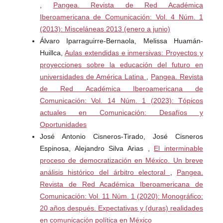
nanciero/12_Ley_No_977_Ley_contra_el_Lavado_de_Ac
,
Pangea. Revista de Red Académica
tivos.pdf
Iberoamericana de Comunicación: Vol. 4 Núm. 1
(2013): Misceláneas 2013 (enero a junio)
Asamblea Nacional. Panamá. (28/04/2022). Proyecto de
Álvaro Iparraguirre-Bernaola, Melissa Huamán-
Ley No.697 de 2021. Ley de Cripto: Que hace a la
Huillca,
Aulas extendidas e inmersivas: Proyectos y
República de Panamá compatible con la economía digital,
proyecciones sobre la educación del futuro en
el Blockchain, los criptoactivos y el internet. 28 de abril de
universidades de América Latina
,
Pangea. Revista
2022. Artículo 4. Recuperado de:
de Red Académica Iberoamericana de
https://alertas.directoriolegislativo.org/wp-
Comunicación: Vol. 14 Núm. 1 (2023): Tópicos
content/uploads/2021/10/2021_P_697.pdf?x32394
actuales en Comunicación: Desafíos y
Vetada por el ejecutivo el 15 de junio de 2022
Oportunidades
José Antonio Cisneros-Tirado, José Cisneros
Asamblea Legislativa. Puerto Rico. (09/11/2021).
Espinosa, Alejandro Silva Arias ,
El interminable
Resolución 527 de 2021 [Comisión de Asuntos Internos
proceso de democratización en México. Un breve
de la Cámara de Representantes]. Realizar una
análisis histórico del árbitro electoral
,
Pangea.
investigación que ausculte: (1) el concepto de sistema en
Revista de Red Académica Iberoamericana de
bloque (Blockchain) para utilizarlo en el sistema de
Comunicación: Vol. 11 Núm. 1 (2020): Monográfico:
almacenamiento gubernamental y (2) evaluar la posible
20 años después. Expectativas y (duras) realidades
aprobación de la utilización de monedas digitales
en comunicación política en México