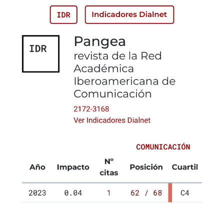
Challenges and Opportunities. Paper del Congreso de la
Comisión de las Naciones Unidas sobre Derecho
Mercantil Internacional, 105-117. Recuperado de:
https://iris.unito.it/bitstream/2318/1632525/3/R.%20de%20
Caria%2C%20A%20Digital%20Revolution%20%282017%
29.pdf
Cubero, R. (2021). Algunas consideraciones en torno a
las monedas digitales y los criptoactivos. Costa Rica:
Banco Central de Costa Rica. Recuperado de:
https://www.bccr.fi.cr/publicaciones/Criptomonedas/ESPE-
01-2021-
Algunas_consideraciones_en_torno_monedas_digitales_
y_criptoactivos.pdf
Diariobitcoin. (13 de septiembre 2022). Gobierno de
Uruguay presenta proyecto de Ley de Criptomonedas al
Parlamento. Recuperado de:
https://www.diariobitcoin.com/paises/sur-