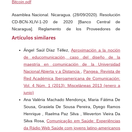
Bitcoin.pdf
Asamblea Nacional. Nicaragua. (28/09/2020). Resolución
CD-BCN-XLIV-1-20 de 2020 [Banco Central de
Nicaragua]. Reglamento de los Proveedores de
Tecnología Financiera de Servicios de Pago. 28 de
Artículos similares
septiembre de 2020. Artículos 3 y 17. Recuperado de:
Ángel Saúl Díaz Téllez,
Aproximación a la noción
http://legislacion.asamblea.gob.ni/normaweb.nsf/3133c0d
de educomunicación, caso del diseño de la
121ea3897062568a1005e0f89/f37b8e176b7e548406258
maestría en comunicación de la Universidad
5ec0060f787
Nacional Abierta y a Distancia
,
Pangea. Revista de
---------- (17/05/2021). Ley 977 de 2018. Ley Contra el
Red Académica Iberoamericana de Comunicación:
Lavado de Activos, el Financiamiento al Terrorismo y el
Vol. 4 Núm. 1 (2013): Misceláneas 2013 (enero a
Financiamiento a la Proliferación de Armas de
junio)
Destrucción Masiva. Fe de errata Ley General de Bancos,
Ana Valéria Machado Mendonça, Maria Fátima De
Instituciones Financieras no Bancarias y Grupos
Sousa, Grasiela De Sousa Pereira, Dyego Ramos
Financieros 17 de mayo de 2021. G.D.O. No. 89. Artículo
Henrique , Raelma Paz Silva , Weverton Vieira Da
32. Recuperado de:
Silva Rosa,
Comunicação em Saúde: Experiências
https://www.bcn.gob.ni/sites/default/files/marco_juridico_fi
da Rádio Web Saúde com jovens latino-americanos