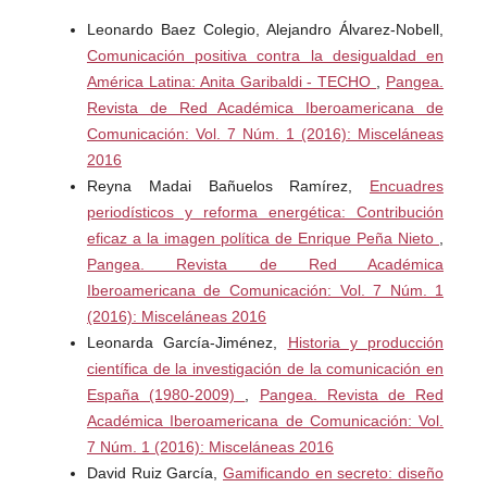
la gestión y la gobernabilidad. Geográfica Digital, 5(10),
Leonardo Baez Colegio, Alejandro Álvarez-Nobell,
1–19.
https://doi.org/10.30972/geo.5102828
Comunicación positiva contra la desigualdad en
América Latina: Anita Garibaldi - TECHO
,
Pangea.
Bauman, Z. (2007). Miedo líquido: La sociedad
Revista de Red Académica Iberoamericana de
contemporánea y sus temores. Paidós.
Comunicación: Vol. 7 Núm. 1 (2016): Misceláneas
2016
Bauman, Z. (2015). Modernidad líquida (3ª edición).
Reyna Madai Bañuelos Ramírez,
Encuadres
Paidós.
periodísticos y reforma energética: Contribución
eficaz a la imagen política de Enrique Peña Nieto
,
Beck, U. (2010). La sociedad del riesgo: Hacia una nueva
Pangea. Revista de Red Académica
modernidad. Paidós.
Iberoamericana de Comunicación: Vol. 7 Núm. 1
(2016): Misceláneas 2016
Bourdieu, P., & Passeron, J. (1977). Reproduction in
Leonarda García-Jiménez,
Historia y producción
education, society and culture. SAGE Publications.
científica de la investigación de la comunicación en
España (1980-2009)
,
Pangea. Revista de Red
Capriotti, P. (1992). La imagen de la empresa. Estrategia
Académica Iberoamericana de Comunicación: Vol.
para una comunicación integrada. El Ateneo.
7 Núm. 1 (2016): Misceláneas 2016
Cardona O. (2002). La necesidad de pensar de manera
David Ruiz García,
Gamificando en secreto: diseño