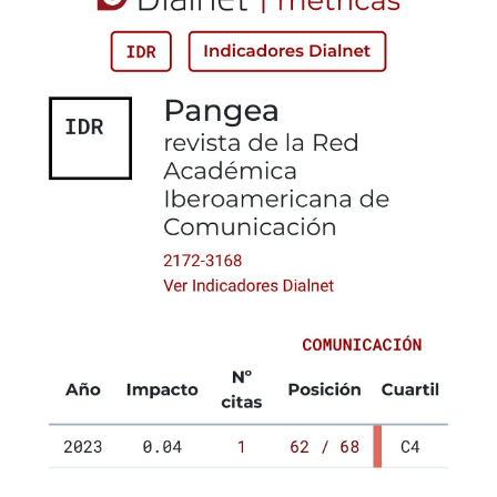
Guber, R. (1974). Foundations in sociolinguistics: An
ethnographic approach. University of Pennsylvania Press.
Guber, R. (2001). La etnografía, método, campo y
reflexividad. Grupo Editorial, Norma.
Guber, R. (2005). El salvaje metropolitano.
Reconstrucción del conocimiento social en el trabajo de
campo. Editorial Paidós.
Hymes, D. H. (1964b). Toward ethnographies of
communication. American Anthropologist, 66(2), 1-34.
Kalou, Z. y Sadler-Smith, E. (2015). Using Ethnography of
Communication in Organizational Research. Surrey
Business School University of Surrey.
Kisilevsky, M., & Veleda, C. (2002). Dos estudios sobre el