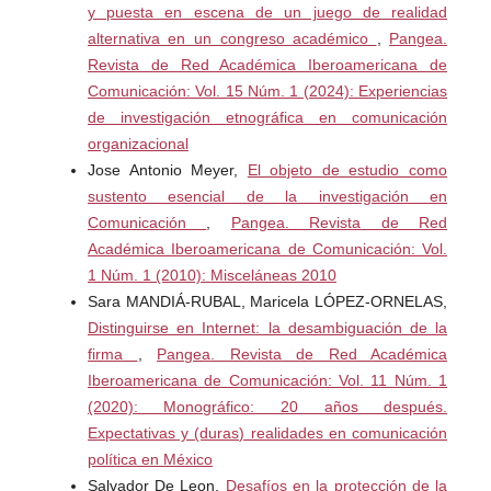
holística los conceptos de vulnerabilidad y riesgo.
y puesta en escena de un juego de realidad
Universidad de Los Andes. Recuperado el 3 de marzo de
alternativa en un congreso académico
,
Pangea.
2024
https://acortar.link/4HOstV
Revista de Red Académica Iberoamericana de
Comunicación: Vol. 15 Núm. 1 (2024): Experiencias
Cardozo, S., Fernández, T., Míguez, M. N., & Patrón, R.
de investigación etnográfica en comunicación
(2014). Transición entre ciclos: marco análitico. En T.
organizacional
Fernández, El tránsito entre ciclos en la Educación Media
Jose Antonio Meyer,
El objeto de estudio como
y Superior de Uruguay (pp. 21-40). UDELAR.
sustento esencial de la investigación en
Comunicación
,
Pangea. Revista de Red
Collins, R. (1979). The credential society: An historical
Académica Iberoamericana de Comunicación: Vol.
sociology of education and stratification. Academic Press.
1 Núm. 1 (2010): Misceláneas 2010
Sara MANDIÁ-RUBAL, Maricela LÓPEZ-ORNELAS,
Cóppola, G. (2019). Gestión del Riesgo Comunicacional.
Distinguirse en Internet: la desambiguación de la
Puesta en práctica. Cuadernos Del Centro De Estudios
firma
,
Pangea. Revista de Red Académica
De Diseño Y Comunicación, (40), 33-46.
Iberoamericana de Comunicación: Vol. 11 Núm. 1
https://doi.org/10.18682/cdc.v40i40.1438
(2020): Monográfico: 20 años después.
Expectativas y (duras) realidades en comunicación
Cozzi, J.M. (2022). Institucionalización y gobernanza de
política en México
las políticas de comunicación y gestión del riesgo.
Salvador De Leon,
Desafíos en la protección de la
Integración + Divulgación de trabajos científicos, 1 (2),