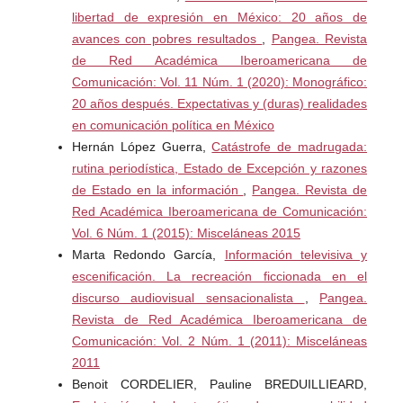
libertad de expresión en México: 20 años de
46-62
avances con pobres resultados
,
Pangea. Revista
http://revistadigital.ucu.edu.ar/index.php/secytucu/article/v
de Red Académica Iberoamericana de
iew/36/25
Comunicación: Vol. 11 Núm. 1 (2020): Monográfico:
20 años después. Expectativas y (duras) realidades
Dubet, F. (2006). El declive de la institución, profesiones,
en comunicación política en México
sujetos e individuos en la modernidad. Gedisa.
Hernán López Guerra,
Catástrofe de madrugada:
Etkin, J. y Schvarstein, L. (2011). Identidad de las
rutina periodística, Estado de Excepción y razones
organizaciones: invariancia y cambio. Paidós.
de Estado en la información
,
Pangea. Revista de
Red Académica Iberoamericana de Comunicación:
Ezcurra, A. M. (2011). Igualdad en educación superior: un
Vol. 6 Núm. 1 (2015): Misceláneas 2015
desafío mundial. Editorial UNGS.
Marta Redondo García,
Información televisiva y
escenificación. La recreación ficcionada en el
Ezcurra, A. M. (2019) (Compiladora). Derecho a la
discurso audiovisual sensacionalista
,
Pangea.
educación: expansión y desigualdad. Tendencias y
Revista de Red Académica Iberoamericana de
políticas en Argentina y América Latina. Universidad
Comunicación: Vol. 2 Núm. 1 (2011): Misceláneas
Nacional de Tres de Febrero.
2011
Benoit CORDELIER, Pauline BREDUILLIEARD,
Ezcurra, A. M. (2022). Abandono estudiantil y clase social.