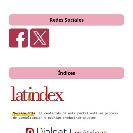
de la investigación. Mercosur Educativo.
García Acosta, V. (2005). El riesgo como construcción
Redes Sociales
social y la construcción social de riesgos. Desacatos,
(19), 11-24.
https://desacatos.ciesas.edu.mx/index.php/Desacatos/arti
cle/view/1042/890
.
Giddens, A. (1993). Consecuencias de la modernidad.
Alianza.
Índices
García-Guadilla, C. (2006). Access to higher education:
between global market and international and regional
cooperation. En Guy R.Neave, Knowledge, Power and
Dissent: Critical perspectives on Higher Education and
research in knowledge society, 181-202.
Guber, R. (1972). On communicative competence. In J.B.
Pride & J. Holmes (Eds.) Sociolinguistics. Harmondsworth
(pp. 269-285). Penguin.