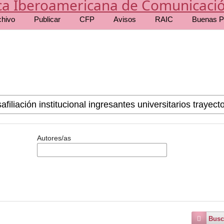
chivo
Publicar
CFP
Avisos
RAIC
Buenas P
Autores/as
Busc