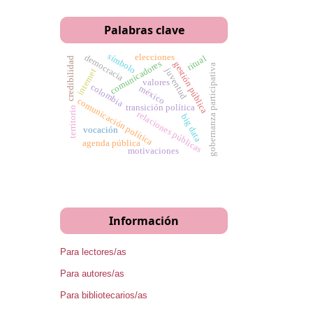
Palabras clave
símbolo
elecciones
democracia
ritual
credibilidad
comunicadores
gestión pública
gobernanza participativa
juventud
internet
valores
colombia
méxico
comunicación política
transición política
territorio
relaciones públicas
big data
vocación
agenda pública
motivaciones
Información
Para lectores/as
Para autores/as
Para bibliotecarios/as