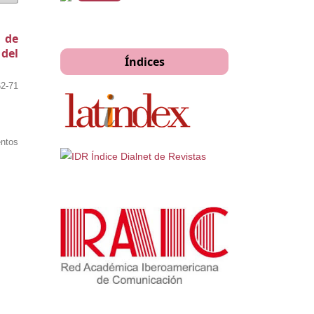
o de
 del
Índices
62-71
entos