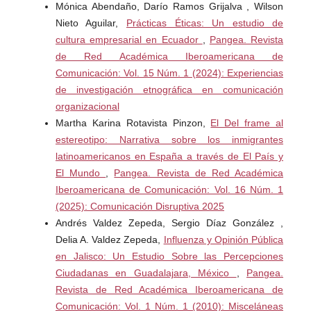
Argentina. Manantial. Universidad Nacional de General
Mónica Abendaño, Darío Ramos Grijalva , Wilson
Sarmiento.
Nieto Aguilar,
Prácticas Éticas: Un estudio de
cultura empresarial en Ecuador
,
Pangea. Revista
de Red Académica Iberoamericana de
Comunicación: Vol. 15 Núm. 1 (2024): Experiencias
de investigación etnográfica en comunicación
organizacional
Martha Karina Rotavista Pinzon,
El Del frame al
estereotipo: Narrativa sobre los inmigrantes
latinoamericanos en España a través de El País y
El Mundo
,
Pangea. Revista de Red Académica
Iberoamericana de Comunicación: Vol. 16 Núm. 1
(2025): Comunicación Disruptiva 2025
Andrés Valdez Zepeda, Sergio Díaz González ,
Delia A. Valdez Zepeda,
Influenza y Opinión Pública
en Jalisco: Un Estudio Sobre las Percepciones
Ciudadanas en Guadalajara, México
,
Pangea.
Revista de Red Académica Iberoamericana de
Comunicación: Vol. 1 Núm. 1 (2010): Misceláneas