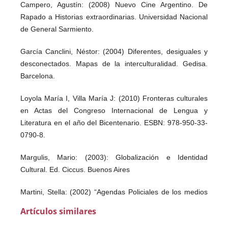
Campero, Agustín: (2008) Nuevo Cine Argentino. De
Rapado a Historias extraordinarias. Universidad Nacional
de General Sarmiento.
García Canclini, Néstor: (2004) Diferentes, desiguales y
desconectados. Mapas de la interculturalidad. Gedisa.
Barcelona.
Loyola María I, Villa María J: (2010) Fronteras culturales
en Actas del Congreso Internacional de Lengua y
Literatura en el año del Bicentenario. ESBN: 978-950-33-
0790-8.
Margulis, Mario: (2003): Globalización e Identidad
Cultural. Ed. Ciccus. Buenos Aires
Martini, Stella: (2002) “Agendas Policiales de los medios
en la Argentina: La exclusión como un hecho natural”, En
Artículos similares
Gayol, S. Y Kessler, G: Violencia, delitos y justicias en la