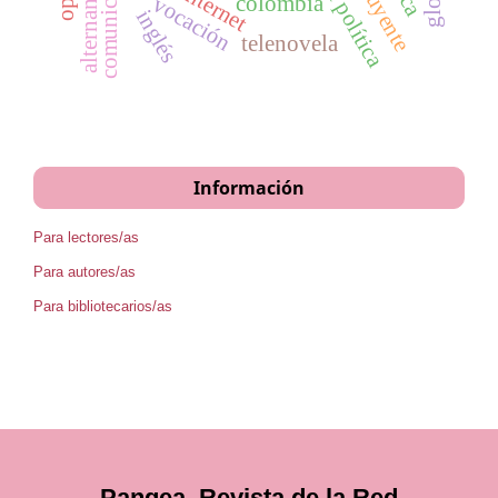
comunicadores
internet
vocación
colombia
inglés
telenovela
Información
Para lectores/as
Para autores/as
Para bibliotecarios/as
Pangea. Revista de la Red