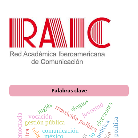
Palabras clave
elogios
elecciones
juventud
inglés
transición política
democracia
vocación
gestión pública
comunicación
méxico