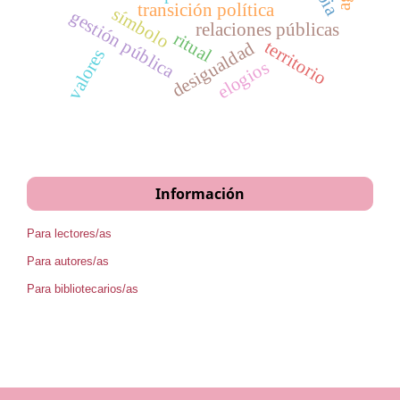
transición política
símbolo
gestión pública
relaciones públicas
ritual
territorio
desigualdad
valores
elogios
Información
Para lectores/as
Para autores/as
Para bibliotecarios/as